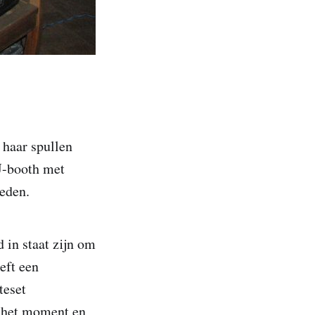
 haar spullen
DJ-booth met
ieden.
 in staat zijn om
eft een
teset
j het moment en