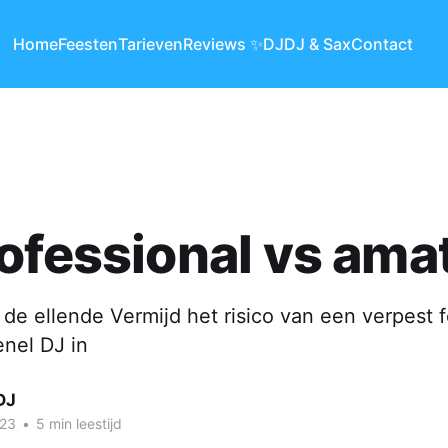
Home
Feesten
Tarieven
Reviews ✨
DJ
DJ & Sax
Contact
ofessional vs ama
 de ellende Vermijd het risico van een verpest 
enel DJ in
DJ
023
•
5 min leestijd