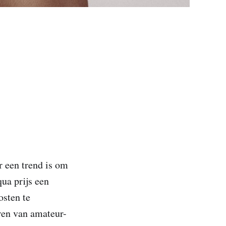
r een trend is om
qua prijs een
osten te
ren van amateur-