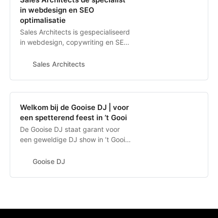
in webdesign en SEO
optimalisatie
Sales Architects is gespecialiseerd
in webdesign, copywriting en SEO.
Wij helpen bedrijven met het
creëren van boeiende,
Sales Architects
overtuigende inhoud.
Welkom bij de Gooise DJ | voor
een spetterend feest in ’t Gooi
De Gooise DJ staat garant voor
een geweldige DJ show in ’t Gooi
inclusief licht en geluid.
Voorgesprek en wensenlijst zijn
Gooise DJ
standaard.