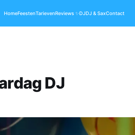
Home
Feesten
Tarieven
Reviews ✨
DJ
DJ & Sax
Contact
ardag DJ