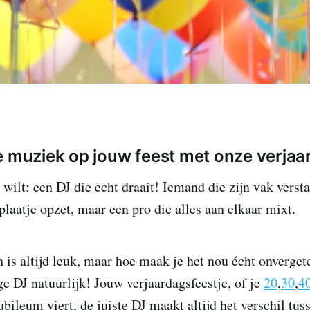
e muziek op jouw feest met onze verja
 wilt: een DJ die echt draait! Iemand die zijn vak verst
plaatje opzet, maar een pro die alles aan elkaar mixt.
 is altijd leuk, maar hoe maak je het nou écht onvergetel
e DJ natuurlijk! Jouw verjaardagsfeestje, of je
20
,
30
,
4
bileum viert, de juiste DJ maakt altijd het verschil tus