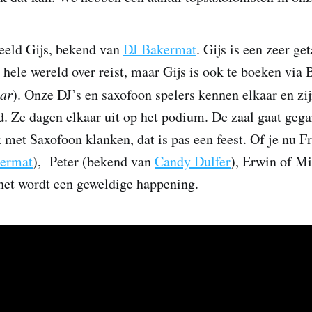
beeld Gijs, bekend van
DJ Bakermat
. Gijs is een zeer ge
 hele wereld over reist, maar Gijs is ook te boeken via 
aar
). Onze DJ’s en saxofoon spelers kennen elkaar en zi
d. Ze dagen elkaar uit op het podium. De zaal gaat gega
 met Saxofoon klanken, dat is pas een feest. Of je nu Fr
ermat
), Peter (bekend van
Candy Dulfer
), Erwin of Mi
 het wordt een geweldige happening.