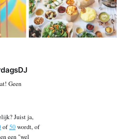
ardagsDJ
aat! Geen
ijk? Juist ja,
0
of
50
wordt, of
sen een "wel