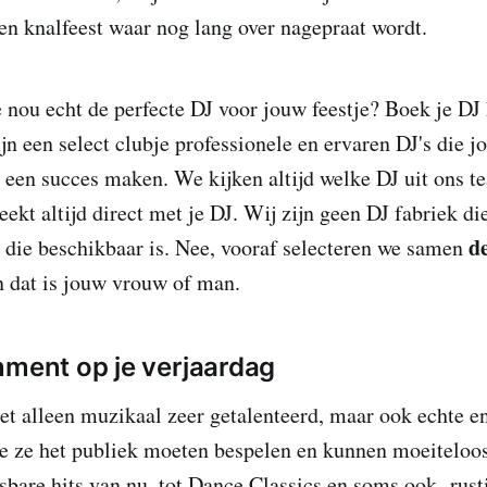
een knalfeest waar nog lang over nagepraat wordt.
 nou echt de perfecte DJ voor jouw feestje? Boek je DJ 
jn een select clubje professionele en ervaren DJ's die j
 een succes maken. We kijken altijd welke DJ uit ons te
reekt altijd direct met je DJ. Wij zijn geen DJ fabriek die
d
 die beschikbaar is. Nee, vooraf selecteren we samen
n dat is jouw vrouw of man.
nment op je verjaardag
iet alleen muzikaal zeer getalenteerd, maar ook echte en
e ze het publiek moeten bespelen en kunnen moeiteloos 
sbare hits van nu, tot Dance Classics en soms ook rust