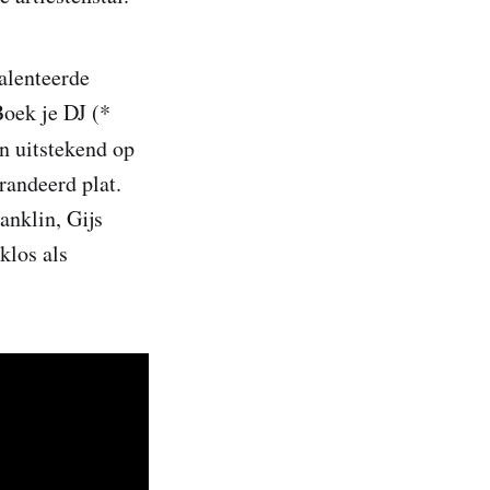
talenteerde
Boek je DJ (*
jn uitstekend op
randeerd plat.
anklin, Gijs
klos als