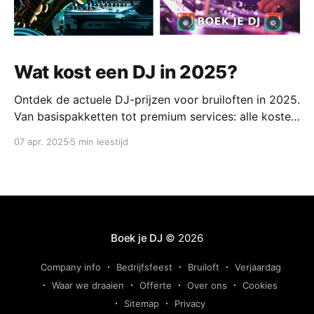
Wat kost een DJ in 2025?
Ontdek de actuele DJ-prijzen voor bruiloften in 2025.
Van basispakketten tot premium services: alle kosten,
extra's en tips voor het boeken van de perfecte DJ.
07 apr. 2025
5 min leestijd
Scherpe prijzen, onvergetelijke feesten!
Boek je DJ
© 2026
Company info
Bedrijfsfeest
Bruiloft
Verjaardag
Waar we draaien
Offerte
Over ons
Cookies
Sitemap
Privacy