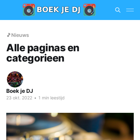
🎵Nieuws
Alle paginas en
categorieen
Boek je DJ
23 okt. 2022
•
1 min leestijd