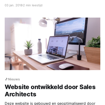
uitnodigend design om de DJ’s en de organisatie van
03 jan. 2018
2 min leestijd
evenementen van Boek je DJ.nl te promoten. Bij
Sales Architects webdesign zijn we dan ook met
plezier aan de slag gegaan. Als
🎵Nieuws
Website ontwikkeld door Sales
Architects
Deze website is gebouwd en geoptimaliseerd door