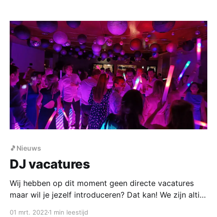
Kwaliteit, maar dan voordelig. Wij zijn geen DJ
fabriek maar gepassioneerde artiesten die elk feest
alles geven. Alle posts Kies
🎵Nieuws
DJ vacatures
Wij hebben op dit moment geen directe vacatures
maar wil je jezelf introduceren? Dat kan! We zijn altijd
op zoek naar versterking van ons team. Vacatures
01 mrt. 2022
1 min leestijd