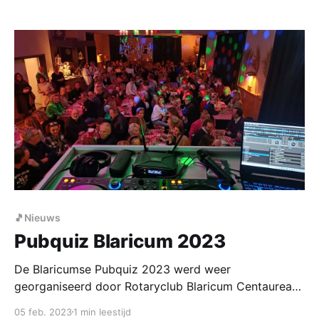
🎵Nieuws
Pubquiz Blaricum 2023
De Blaricumse Pubquiz 2023 werd weer
georganiseerd door Rotaryclub Blaricum Centaurea
2023. Na enkele jaren van afwezigheid was de
05 feb. 2023
1 min leestijd