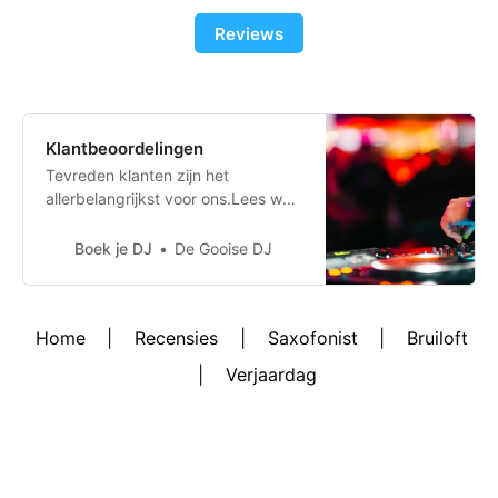
Reviews
Klantbeoordelingen
Tevreden klanten zijn het
allerbelangrijkst voor ons.Lees wat
andere over ons zeggen.
Boek je DJ
De Gooise DJ
Home
|
Recensies
|
Saxofonist
|
Bruiloft
|
Verjaardag