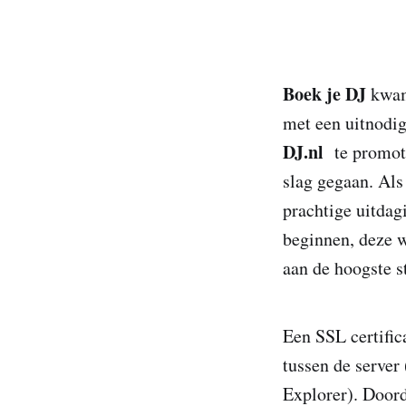
Boek je DJ
kwam 
met een uitnodi
DJ.nl
te promot
slag gegaan. Al
prachtige uitdagi
beginnen, deze w
aan de hoogste s
Een SSL certific
tussen de server
Explorer). Doord