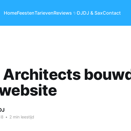
Home
Feesten
Tarieven
Reviews ✨
DJ
DJ & Sax
Contact
 Architects bouw
 website
DJ
18
•
2 min leestijd