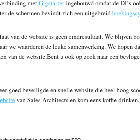
 verbinding met
Gigstarter
ingebouwd omdat de DJ’s ook 
ter de schermen bevindt zich een uitgebreid
boekingss
taat van de website is geen eindresultaat. We blijven b
maar we waarderen de leuke samenwerking. We hopen dat
ken van de website.Bent u ook op zoek naar een bevlog
eer goed beveiligde en snelle website die heel hoog sco
ebsite
van Sales Architects en kom eens koffie drinken.
s de specialist in webdesign en SEO