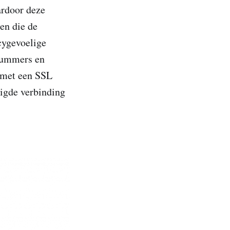
ardoor deze
en die de
cygevoelige
dnummers en
n met een SSL
ligde verbinding