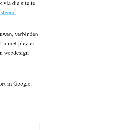
via die site te
ysteem.
ouwen, verbinden
 u met plezier
en webdesign
ort in Google.