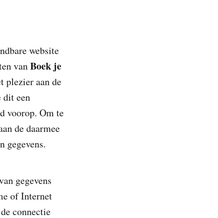
indbare website
Boek je
nten van
t plezier aan de
 dit een
eid voorop. Om te
aan de daarmee
an gegevens.
g van gegevens
me of Internet
 de connectie