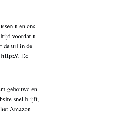
tussen u en ons
tijd voordat u
f de url in de
http://
e
. De
eem gebouwd en
ite snel blijft,
n het Amazon