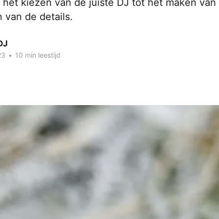
an het kiezen van de juiste DJ tot het maken va
 van de details.
DJ
23
•
10 min leestijd