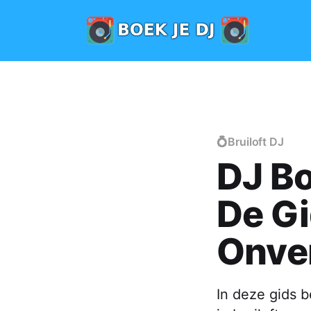
💍Bruiloft DJ
DJ Bo
De Gi
Onver
In deze gids 