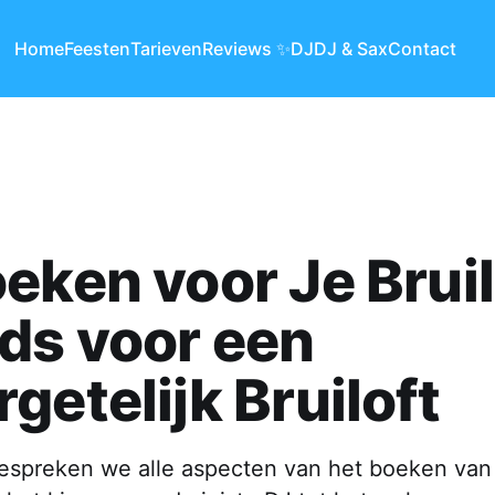
Home
Feesten
Tarieven
Reviews ✨
DJ
DJ & Sax
Contact
eken voor Je Bruil
ds voor een
getelijk Bruiloft
bespreken we alle aspecten van het boeken van