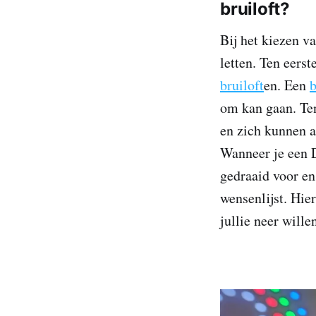
bruiloft?
Bij het kiezen v
letten. Ten eers
bruiloft
en. Een
b
om kan gaan. Ten
en zich kunnen a
Wanneer je een D
gedraaid voor en 
wensenlijst. Hie
jullie neer wille