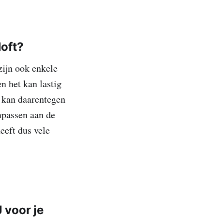
loft?
zijn ook enkele
n het kan lastig
J kan daarentegen
npassen aan de
eeft dus vele
 voor je