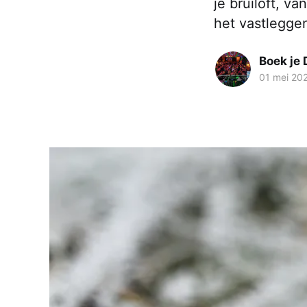
je bruiloft, v
het vastleggen
Boek je 
01 mei 20