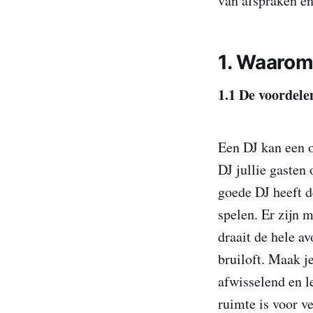
van afspraken en
1. Waarom 
1.1 De voordele
Een DJ kan een o
DJ jullie gasten
goede DJ heeft 
spelen. Er zijn 
draait de hele av
bruiloft. Maak j
afwisselend en le
ruimte is voor ve