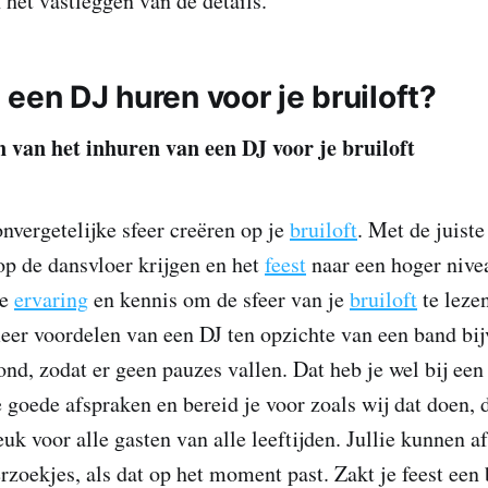
 het vastleggen van de details.
een DJ huren voor je bruiloft?
n van het inhuren van een DJ voor je bruiloft
nvergetelijke sfeer creëren op je
bruiloft
. Met de juist
 op de dansvloer krijgen en het
feest
naar een hoger nivea
de
ervaring
en kennis om de sfeer van je
bruiloft
te lezen
meer voordelen van een DJ ten opzichte van een band bi
ond, zodat er geen pauzes vallen. Dat heb je wel bij een
e goede afspraken en bereid je voor zoals wij dat doen,
uk voor alle gasten van alle leeftijden. Jullie kunnen a
rzoekjes, als dat op het moment past. Zakt je feest een 