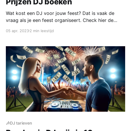
Prijzen DJ boeken
Wat kost een DJ voor jouw feest? Dat is vaak de
vraag als je een feest organiseert. Check hier de
prijzen en wat een DJ allemaal meebrengt.Wat kost
05 apr. 2023
2 min leestijd
een DJ voor jouw feest? Dat is vaak de vraag als je
een feest organiseert. Check hier de prijzen en wat
een DJ allemaal meebrengt.
🎶DJ tarieven