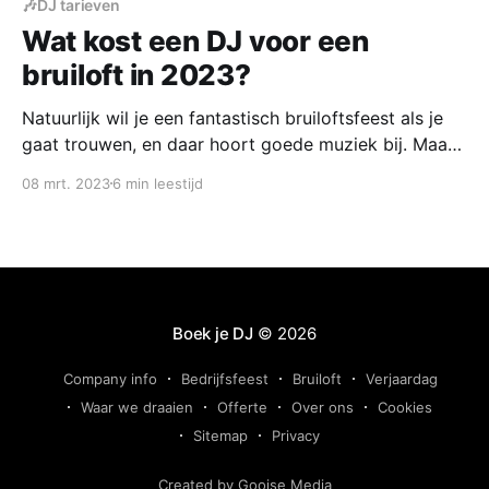
🎶DJ tarieven
Wat kost een DJ voor een
bruiloft in 2023?
Natuurlijk wil je een fantastisch bruiloftsfeest als je
gaat trouwen, en daar hoort goede muziek bij. Maar
hoeveel geld moet je eigenlijk neerleggen voor een
08 mrt. 2023
6 min leestijd
bruilofts DJ?
Boek je DJ
© 2026
Company info
Bedrijfsfeest
Bruiloft
Verjaardag
Waar we draaien
Offerte
Over ons
Cookies
Sitemap
Privacy
Created by Gooise Media