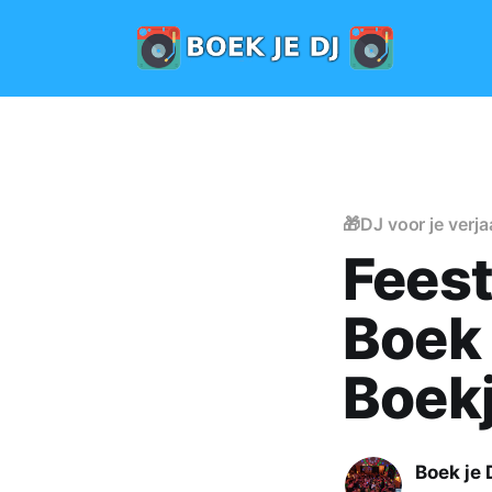
🎁DJ voor je verj
Feest
Boek 
Boekj
Boek je 