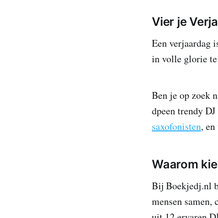
Vier je Verj
Een verjaardag i
in volle glorie t
Ben je op zoek n
dpeen trendy DJ
saxofonisten
, en
Waarom kiez
Bij Boekjedj.nl 
mensen samen, cr
uit 12 ervaren DJ