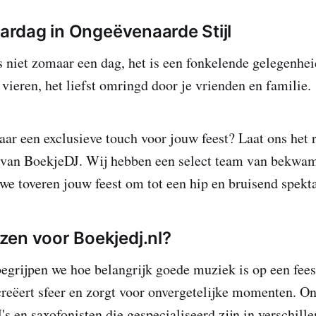
aardag in Ongeëvenaarde Stijl
s niet zomaar een dag, het is een fonkelende gelegenhe
e vieren, het liefst omringd door je vrienden en familie.
aar een exclusieve touch voor jouw feest? Laat ons het 
 van BoekjeDJ. Wij hebben een select team van bekw
 we toveren jouw feest om tot een hip en bruisend spekt
en voor Boekjedj.nl?
begrijpen we hoe belangrijk goede muziek is op een fee
eëert sfeer en zorgt voor onvergetelijke momenten. On
's en saxofonisten die gespecialiseerd zijn in verschill