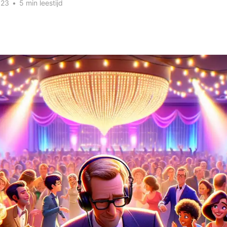
023
•
5 min leestijd