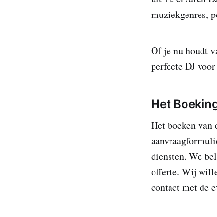
muziekgenres, pe
Of je nu houdt va
perfecte DJ voor 
Het Boeking
Het boeken van e
aanvraagformulie
diensten. We bell
offerte. Wij will
contact met de e