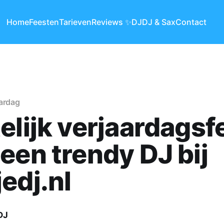
Home
Feesten
Tarieven
Reviews ✨
DJ
DJ & Sax
Contact
aardag
elijk verjaardagsf
een trendy DJ bij
edj.nl
DJ