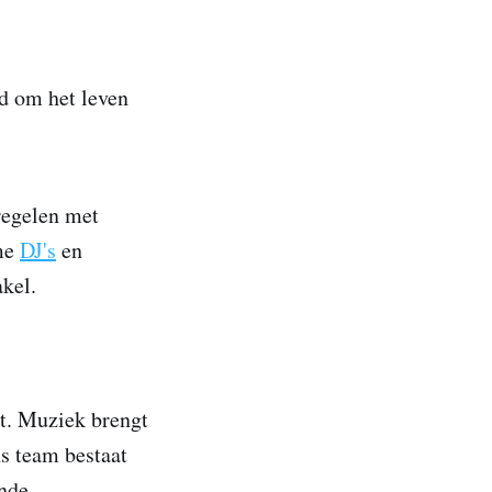
id om het leven
regelen met
ame
DJ's
en
akel.
st. Muziek brengt
s team bestaat
ende