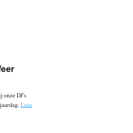
feer
j onze DJ's
rjaardag.
Lees