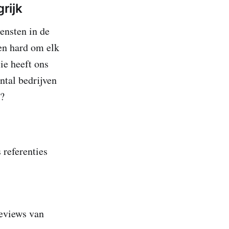
rijk
ensten in de
ken hard om elk
ie heeft ons
ntal bedrijven
t?
 referenties
reviews van