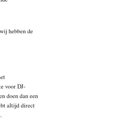
 wij hebben de
het
te voor DJ-
 en doen dan een
bt altijd direct
.